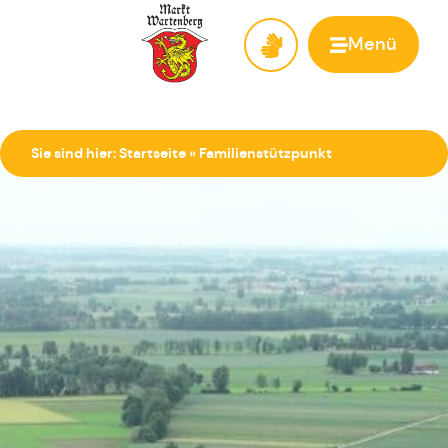
Menü
Zur Startseite
Sie sind hier:
Startseite
»
Familienstützpunkt