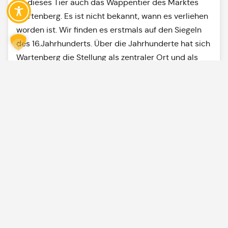
ist dieses Tier auch das Wappentier des Marktes
Wartenberg. Es ist nicht bekannt, wann es verliehen
worden ist. Wir finden es erstmals auf den Siegeln
des 16.Jahrhunderts. Über die Jahrhunderte hat sich
Wartenberg die Stellung als zentraler Ort und als
“Kaufmarkt”, wie man eher sagte, bewahrt.
Marktplatz
info@wartenberg.
Markt
08762
08762/7309-
8
Wartenberg
73 09
120
85456
129
(Vorzimmer
Wartenberg
Bürgermeister)