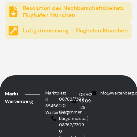
Resolution des Nachbarschaftsbeirats
Flughafen München
Luftgütemessung – Flughafen München
Marktplatz
info@wartenberg.
Markt
08762
08762/7309-
8
Wartenberg
73 09
120
85456
129
(Vorzimmer
Wartenberg
Bürgermeister)
08762/7309-
0