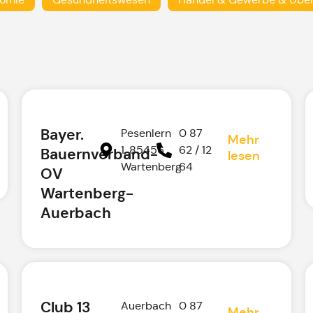
Bayer.
Pesenlern
0 87
Mehr
1, 85456
62 / 12
Bauernverband-
lesen
Wartenberg
64
OV
Wartenberg-
Auerbach
Club 13
Auerbach
0 87
Mehr