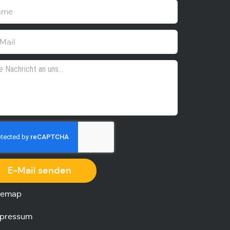
E-Mail senden
temap
pressum