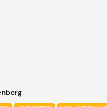
enberg
nomie
Gesundheitswesen
Handel & Gewerbe & Übe