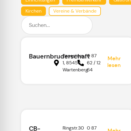
Kirchen
Vereine & Verbände
Bauernbruderschaft
Pesenlern
0 87
Mehr
1, 85456
62 / 12
lesen
Wartenberg
64
CB-
Ringstr.30
0 87
Mehr