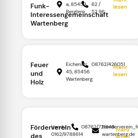
a, 85459
62 /
Funk-
lesen
Berglern
52 96
Interessengemeinschaft
Wartenberg
Feuer
Eichenstr.
08762/426051
Mehr
45, 85456
und
lesen
Wartenberg
Holz
Förderverein
Handy:
08762/721646
foerderverein_
Mehr
0162/9788614
wartenberg.de
des
lesen