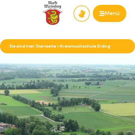
Menü
Zur Startseite
Sie sind hier:
Startseite
»
Kreismusikschule Erding