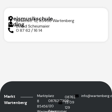
Kreismusikschule
Birkenstr. 12, 85456 Wartenberg
Erding
Bernd Scheumaier
0 87 62 / 16 14
Marktplatz
info@wartenberg.
Markt
08762
08762/7309-
8
Wartenberg
73 09
120
85456
129
(Vorzimmer
Wartenberg