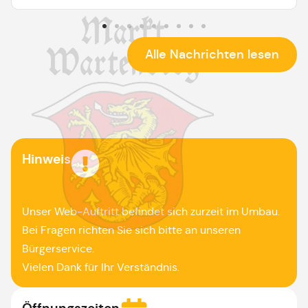
Alle Nachrichten lesen
Hinweis
Unser Web-Auftritt befindet sich zurzeit im Umbau.
Bei Fragen richten Sie sich bitte an unseren
Bürgerservice.
Vielen Dank für Ihr Verständnis.