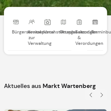
Bürgerserviceportal
Kontakt
Veranstaltungskalender
Ortsplan
Satzungen
Terminb
zur
&
Verwaltung
Verordungen
Aktuelles aus
Markt Wartenberg