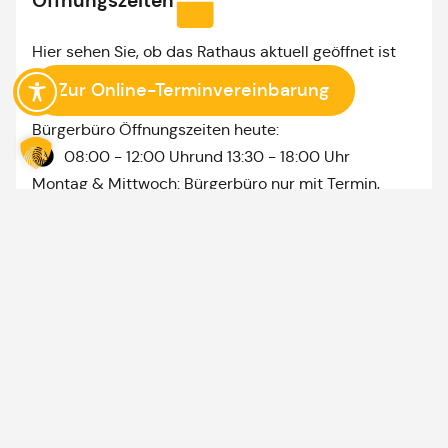
Öffnungszeiten
Hier sehen Sie, ob das Rathaus aktuell geöffnet ist
Zur Online-Terminvereinbarung
Bürgerbüro Öffnungszeiten heute:
08:00 - 12:00 Uhr
und 13:30 - 18:00 Uhr
Montag & Mittwoch: Bürgerbüro nur mit Termin,
sowie nach Vereinbarung
Themen rund um
Markt Wartenberg
Entsorgungsplan
Stellenausschreibungen
Online-
Freizeitangebote
Webcam
Gastro