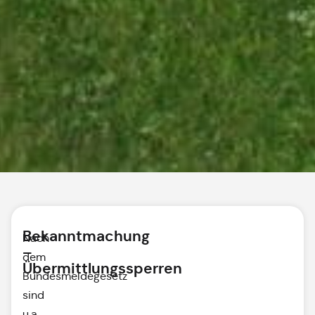
Bekanntmachung
Nach
–
dem
Übermittlungssperren
Bundesmeldegesetz
sind
u.a.