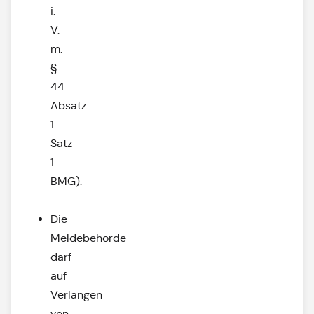
i.
V.
m.
§
44
Absatz
1
Satz
1
BMG).
Die
Meldebehörde
darf
auf
Verlangen
von