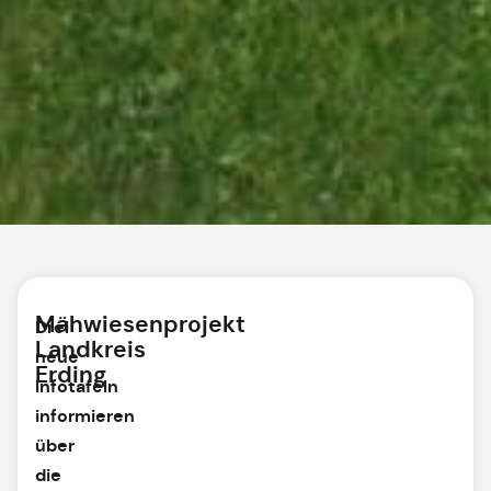
Mähwiesenprojekt
Drei
Landkreis
neue
Erding
Infotafeln
informieren
über
die