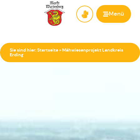
Menü
Zur Startseite
Sie sind hier:
Startseite
»
Mähwiesenprojekt Landkreis
Erding