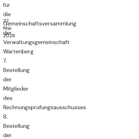
für
die
22.
Gemeinschaftsversammlung
Mai
der
2026
Verwaltungsgemeinschaft
Wartenberg
7.
Bestellung
der
Mitglieder
des
Rechnungsprüfungsausschusses
8.
Bestellung
der