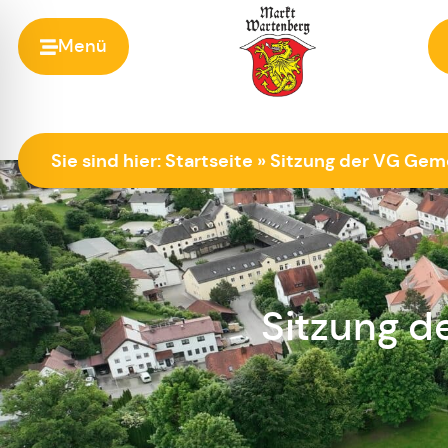
Menü
Zur Startseite
Sie sind hier:
Startseite
»
Sitzung der VG Gem
Sitzung 