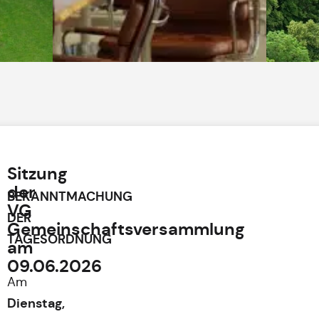
Sitzung
der
BEKANNTMACHUNG
VG
DER
Gemeinschaftsversammlung
TAGESORDNUNG
am
09.06.2026
Am
Dienstag,