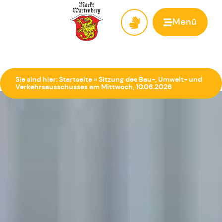
Menü
Zur Startseite
Sie sind hier:
Startseite
»
Sitzung des Bau-, Umwelt- und
Verkehrsausschusses am Mittwoch, 10.06.2026