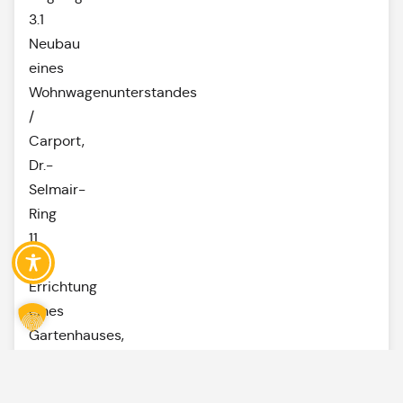
3.1
Neubau
eines
Wohnwagenunterstandes
/
Carport,
Dr.-
Selmair-
Ring
11
3.2
Errichtung
eines
Gartenhauses,
Keltenring
7