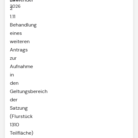
2026
2
1.11
Behandlung
eines
weiteren
Antrags
zur
Aufnahme
in
den
Geltungsbereich
der
Satzung
(Flurstück
1310
Teilfläche)