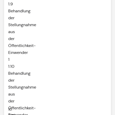
1.9
Behandlung
der
Stellungnahme
aus
der
Öffentlichkeit-
Einwender
1
1.10
Behandlung
der
Stellungnahme
aus
der
Öffentlichkeit-
10.
Juni
Einwender