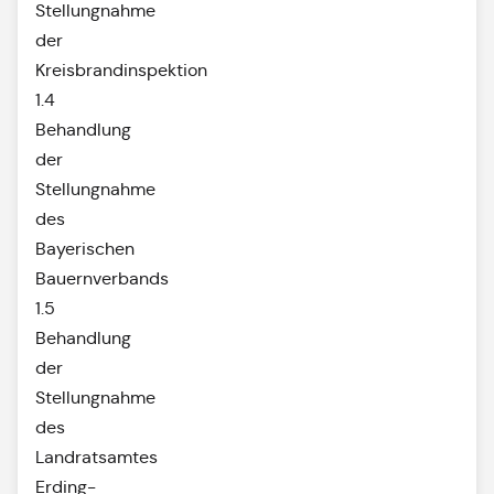
Stellungnahme
der
Kreisbrandinspektion
1.4
Behandlung
der
Stellungnahme
des
Bayerischen
Bauernverbands
1.5
Behandlung
der
Stellungnahme
des
Landratsamtes
Erding-